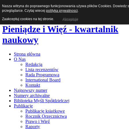
Nasza witryna do poprawnego funkcjonowania używa plików Cookies. Dowiedz się
przeglądarce. Czytaj wiecej
polityka prywatnosci
.
Zaakceptuj cookies na tej stronie.
Akceptuje
Pieniądze i Więź - kwartalnik
naukowy
Strona główna
O Nas
Redakcja
Lista recenzentów
Rada Programowa
International Board
Kontakt
Najnowszy numer
Numery archiwalne
Biblioteka Myśli Spółdzielczej
Publikacje
Publikacje książkowe
Rocznik Orzecznictwa
Prawo i Więź
Raporty